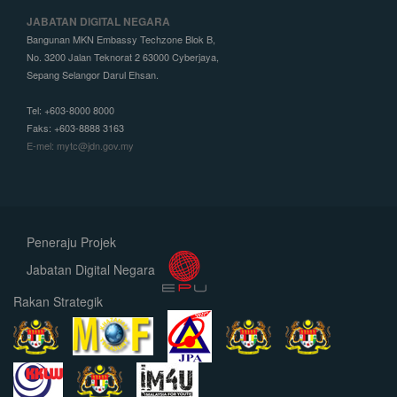
JABATAN DIGITAL NEGARA
Bangunan MKN Embassy Techzone Blok B,
No. 3200 Jalan Teknorat 2 63000 Cyberjaya,
Sepang Selangor Darul Ehsan.
Tel: +603-8000 8000
Faks: +603-8888 3163
E-mel: mytc@jdn.gov.my
Peneraju Projek
Jabatan Digital Negara
Rakan Strategik