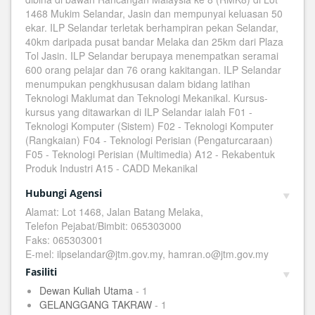
1468 Mukim Selandar, Jasin dan mempunyai keluasan 50
ekar. ILP Selandar terletak berhampiran pekan Selandar,
40km daripada pusat bandar Melaka dan 25km dari Plaza
Tol Jasin. ILP Selandar berupaya menempatkan seramai
600 orang pelajar dan 76 orang kakitangan. ILP Selandar
menumpukan pengkhususan dalam bidang latihan
Teknologi Maklumat dan Teknologi Mekanikal. Kursus-
kursus yang ditawarkan di ILP Selandar ialah F01 -
Teknologi Komputer (Sistem) F02 - Teknologi Komputer
(Rangkaian) F04 - Teknologi Perisian (Pengaturcaraan)
F05 - Teknologi Perisian (Multimedia) A12 - Rekabentuk
Produk Industri A15 - CADD Mekanikal
Hubungi Agensi
Alamat: Lot 1468, Jalan Batang Melaka,
Telefon Pejabat/Bimbit: 065303000
Faks: 065303001
E-mel: ilpselandar@jtm.gov.my, hamran.o@jtm.gov.my
Fasiliti
Dewan Kuliah Utama
- 1
GELANGGANG TAKRAW
- 1