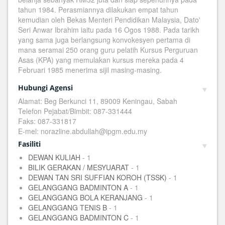
tahun 1984. Perasmiannya dilakukan empat tahun
kemudian oleh Bekas Menteri Pendidikan Malaysia, Dato'
Seri Anwar Ibrahim iaitu pada 16 Ogos 1988. Pada tarikh
yang sama juga berlangsung konvokesyen pertama di
mana seramai 250 orang guru pelatih Kursus Perguruan
Asas (KPA) yang memulakan kursus mereka pada 4
Februari 1985 menerima sijil masing-masing.
Hubungi Agensi
Alamat: Beg Berkunci 11, 89009 Keningau, Sabah
Telefon Pejabat/Bimbit: 087-331444
Faks: 087-331817
E-mel: norazline.abdullah@ipgm.edu.my
Fasiliti
DEWAN KULIAH
- 1
BILIK GERAKAN / MESYUARAT
- 1
DEWAN TAN SRI SUFFIAN KOROH (TSSK)
- 1
GELANGGANG BADMINTON A
- 1
GELANGGANG BOLA KERANJANG
- 1
GELANGGANG TENIS B
- 1
GELANGGANG BADMINTON C
- 1