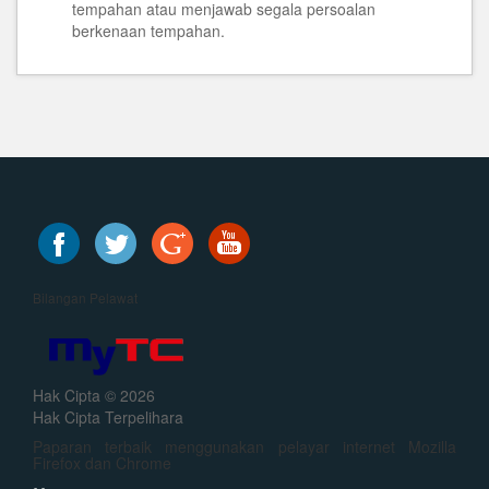
tempahan atau menjawab segala persoalan
berkenaan tempahan.
Bilangan Pelawat
Hak Cipta © 2026
Hak Cipta Terpelihara
Paparan terbaik menggunakan pelayar internet Mozilla
Firefox dan Chrome