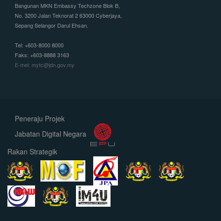
Bangunan MKN Embassy Techzone Blok B,
No. 3200 Jalan Teknorat 2 63000 Cyberjaya,
Sepang Selangor Darul Ehsan.
Tel: +603-8000 8000
Faks: +603-8888 3163
E-mel: mytc@jdn.gov.my
Peneraju Projek
Jabatan Digital Negara
Rakan Strategik