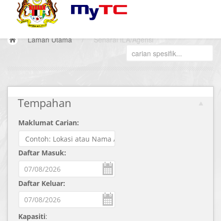
Laman Utama
/
Senarai ILA/Agensi
Tempahan
Maklumat Carian:
Daftar Masuk:
Daftar Keluar:
Kapasiti
: