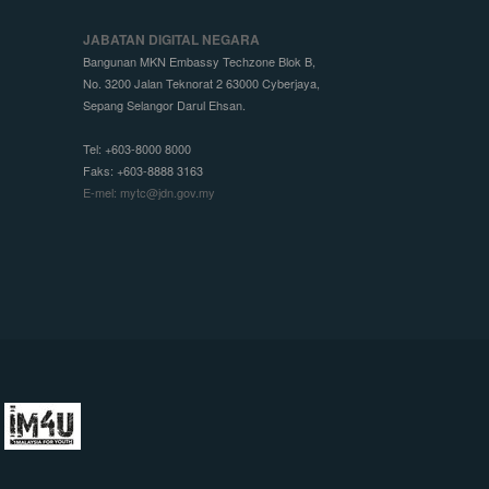
JABATAN DIGITAL NEGARA
Bangunan MKN Embassy Techzone Blok B,
No. 3200 Jalan Teknorat 2 63000 Cyberjaya,
Sepang Selangor Darul Ehsan.
Tel: +603-8000 8000
Faks: +603-8888 3163
E-mel: mytc@jdn.gov.my