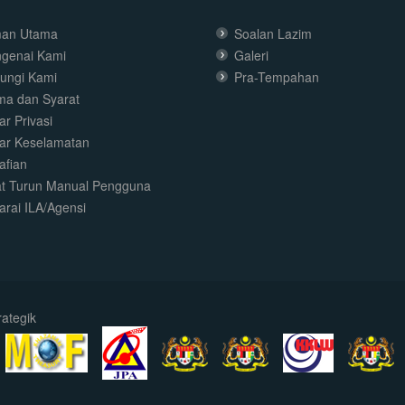
an Utama
Soalan Lazim
genai Kami
Galeri
ungi Kami
Pra-Tempahan
ma dan Syarat
r Privasi
ar Keselamatan
afian
t Turun Manual Pengguna
arai ILA/Agensi
ategik