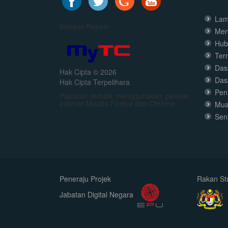
Lam
Bilangan Pelawat
Men
Hub
Ter
Dasa
Hak Cipta © 2026
Das
Hak Cipta Terpelihara
Pen
Paparan terbaik menggunakan pelayar
internet Mozilla Firefox dan Chrome
Mua
Sen
Peneraju Projek
Rakan Str
Jabatan Digital Negara