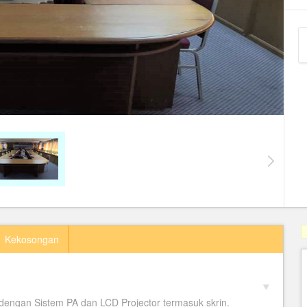
Kekosongan
i dengan Sistem PA dan LCD Projector termasuk skrin.