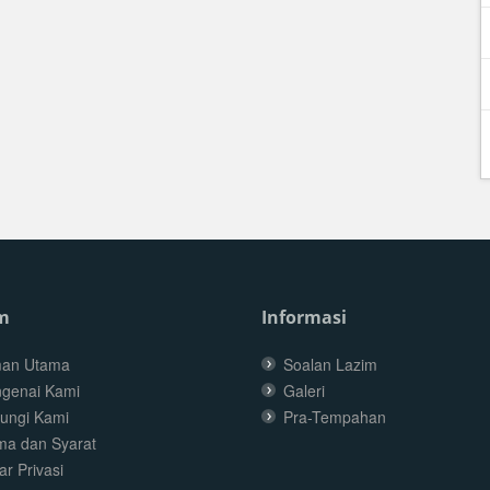
m
Informasi
an Utama
Soalan Lazim
genai Kami
Galeri
ungi Kami
Pra-Tempahan
ma dan Syarat
r Privasi