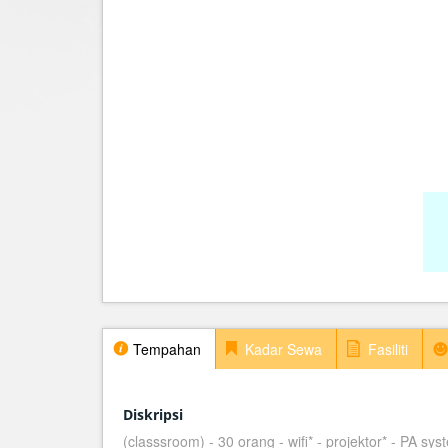
Tempahan
Kadar Sewa
Fasiliti
Diskripsi
(classsroom) - 30 orang - wifi* - projektor* - PA sys