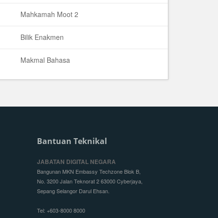
Mahkamah Moot 2
Bilik Enakmen
Makmal Bahasa
Bantuan Teknikal
JABATAN DIGITAL NEGARA
Bangunan MKN Embassy Techzone Blok B,
No. 3200 Jalan Teknorat 2 63000 Cyberjaya,
Sepang Selangor Darul Ehsan.
Tel: +603-8000 8000