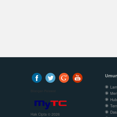
Umu
Lam
Bilangan Pelawat
Men
Hub
Ter
Dasa
Hak Cipta © 2026