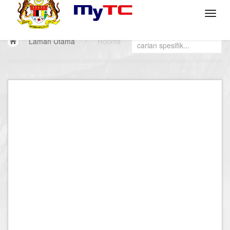
Laman Utama
/
Rooms