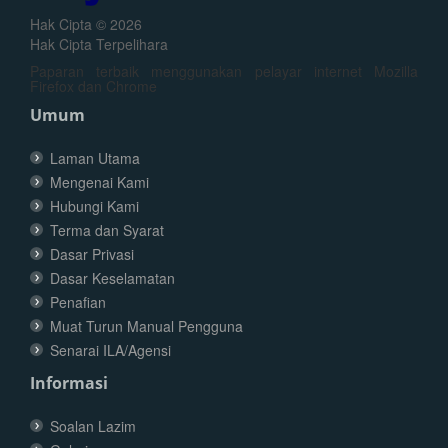
Hak Cipta © 2026
Hak Cipta Terpelihara
Paparan terbaik menggunakan pelayar internet Mozilla
Firefox dan Chrome
Umum
Laman Utama
Mengenai Kami
Hubungi Kami
Terma dan Syarat
Dasar Privasi
Dasar Keselamatan
Penafian
Muat Turun Manual Pengguna
Senarai ILA/Agensi
Informasi
Soalan Lazim