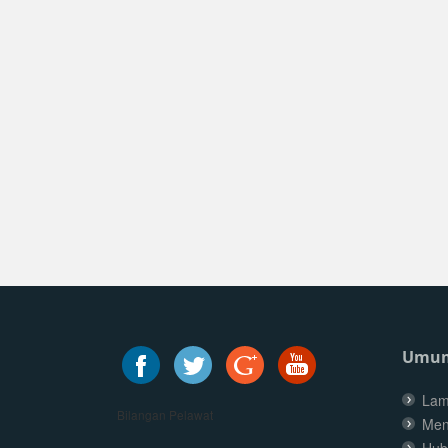
Umu
Lam
Bilangan Pelawat
Men