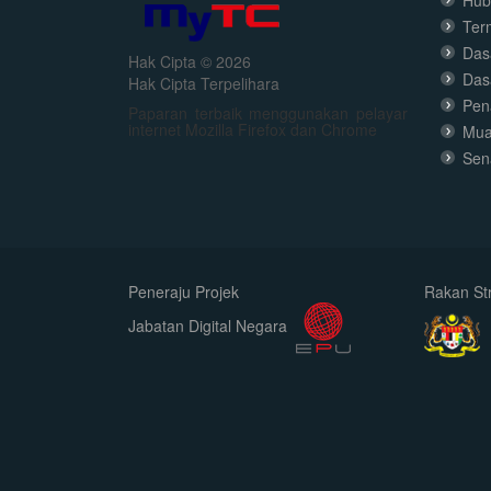
Hub
Ter
Dasa
Hak Cipta © 2026
Das
Hak Cipta Terpelihara
Pen
Paparan terbaik menggunakan pelayar
internet Mozilla Firefox dan Chrome
Mua
Sen
Peneraju Projek
Rakan Str
Jabatan Digital Negara