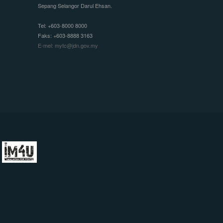
Sepang Selangor Darul Ehsan.
Tel: +603-8000 8000
Faks: +603-8888 3163
E-mel: mytc@jdn.gov.my