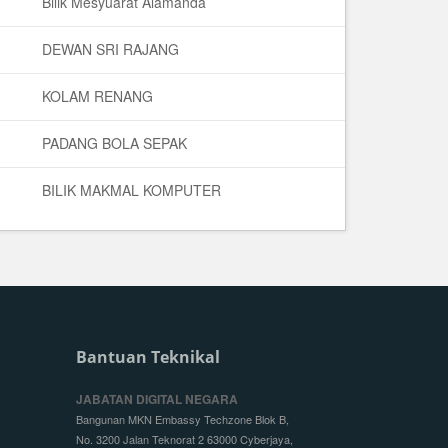
Bilik Mesyuarat Alamanda
DEWAN SRI RAJANG
KOLAM RENANG
PADANG BOLA SEPAK
BILIK MAKMAL KOMPUTER
Bantuan Teknikal
JABATAN DIGITAL NEGARA
Bangunan MKN Embassy Techzone Blok B,
No. 3200 Jalan Teknorat 2 63000 Cyberjaya,