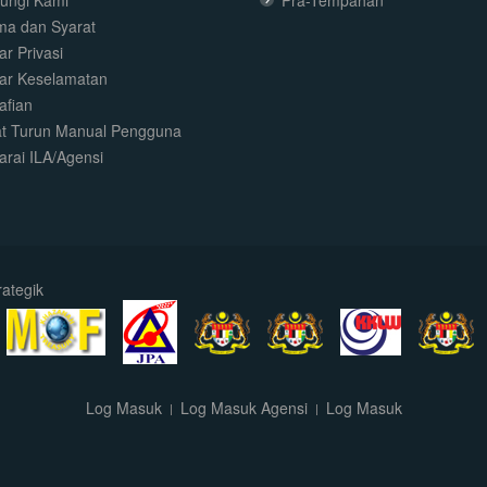
ungi Kami
Pra-Tempahan
ma dan Syarat
r Privasi
ar Keselamatan
afian
t Turun Manual Pengguna
arai ILA/Agensi
ategik
Log Masuk
Log Masuk Agensi
Log Masuk