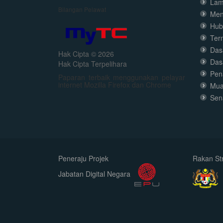
Lam
Bilangan Pelawat
Men
Hub
Ter
Dasa
Hak Cipta © 2026
Das
Hak Cipta Terpelihara
Pen
Paparan terbaik menggunakan pelayar
internet Mozilla Firefox dan Chrome
Mua
Sen
Peneraju Projek
Rakan Str
Jabatan Digital Negara