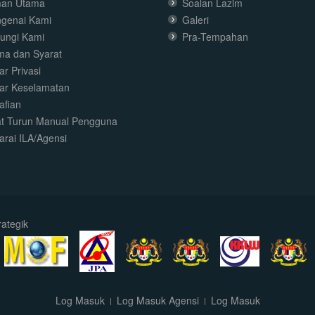
an Utama
Soalan Lazim
genai Kami
Galeri
ungi Kami
Pra-Tempahan
ma dan Syarat
r Privasi
ar Keselamatan
afian
t Turun Manual Pengguna
arai ILA/Agensi
ategik
Log Masuk
Log Masuk Agensi
Log Masuk