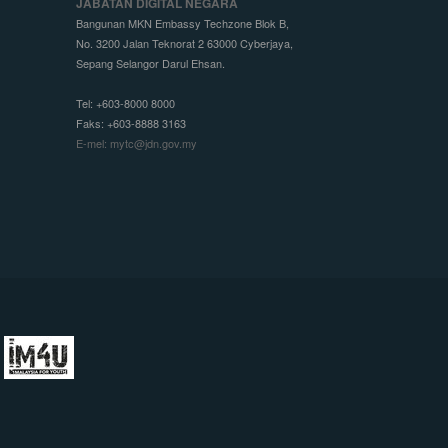
JABATAN DIGITAL NEGARA
Bangunan MKN Embassy Techzone Blok B,
No. 3200 Jalan Teknorat 2 63000 Cyberjaya,
Sepang Selangor Darul Ehsan.
Tel: +603-8000 8000
Faks: +603-8888 3163
E-mel: mytc@jdn.gov.my