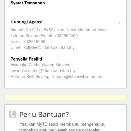
Syarat Tempahan
Hubungi Agensi
Alamat: No.2, Lot 5452 Jalan Datuk Mohamad Musa
Telefon Pejabat/Bimbit: +082592000
Faks: +082616090
E-mel: kollylee@intanswk.intan.my
Penyelia Fasiliti
Awangku Zaaba Awang Masahor
awangkuzaaba@intanswk.intan.my
Rohana Binti Buyong rohana@intanswk.intan.my
Perlu Bantuan?
Pasukan MyTC sedia membantu mengenai isu
tempahan atau menjawab segala persoalan