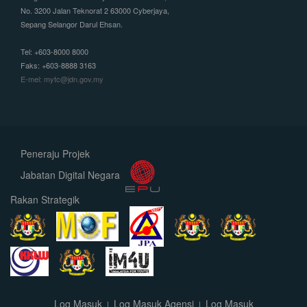
No. 3200 Jalan Teknorat 2 63000 Cyberjaya,
Sepang Selangor Darul Ehsan.
Tel: +603-8000 8000
Faks: +603-8888 3163
E-mel: mytc@jdn.gov.my
Peneraju Projek
Jabatan Digital Negara
Rakan Strategik
Log Masuk
Log Masuk Agensi
Log Masuk