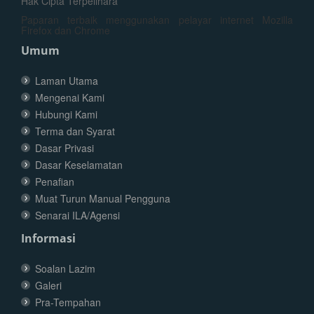
Hak Cipta Terpelihara
Paparan terbaik menggunakan pelayar internet Mozilla
Firefox dan Chrome
Umum
Laman Utama
Mengenai Kami
Hubungi Kami
Terma dan Syarat
Dasar Privasi
Dasar Keselamatan
Penafian
Muat Turun Manual Pengguna
Senarai ILA/Agensi
Informasi
Soalan Lazim
Galeri
Pra-Tempahan