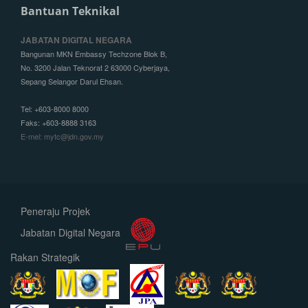
Bantuan Teknikal
JABATAN DIGITAL NEGARA
Bangunan MKN Embassy Techzone Blok B,
No. 3200 Jalan Teknorat 2 63000 Cyberjaya,
Sepang Selangor Darul Ehsan.
Tel: +603-8000 8000
Faks: +603-8888 3163
E-mel: mytc@jdn.gov.my
Peneraju Projek
Jabatan Digital Negara
Rakan Strategik