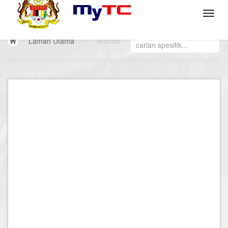
Laman Utama
/
Rooms