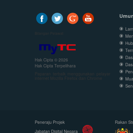
Umu
Lam
Bilangan Pelawat
Men
Hub
Ter
Dasa
Hak Cipta © 2026
Das
Hak Cipta Terpelihara
Pen
Paparan terbaik menggunakan pelayar
internet Mozilla Firefox dan Chrome
Mua
Sen
Peneraju Projek
Rakan Str
Jabatan Digital Negara