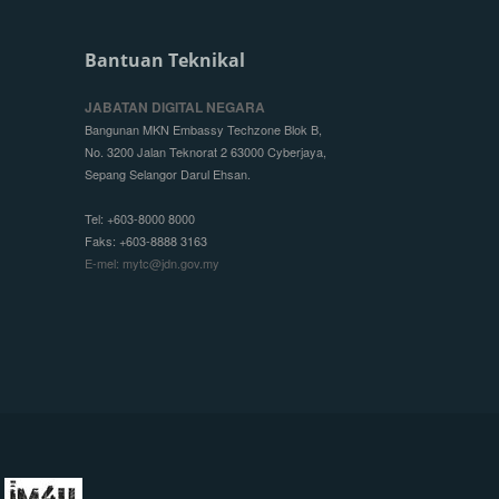
Bantuan Teknikal
JABATAN DIGITAL NEGARA
Bangunan MKN Embassy Techzone Blok B,
No. 3200 Jalan Teknorat 2 63000 Cyberjaya,
Sepang Selangor Darul Ehsan.
Tel: +603-8000 8000
Faks: +603-8888 3163
E-mel: mytc@jdn.gov.my