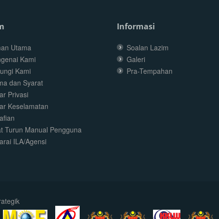
m
Informasi
an Utama
Soalan Lazim
genai Kami
Galeri
ungi Kami
Pra-Tempahan
ma dan Syarat
r Privasi
ar Keselamatan
afian
t Turun Manual Pengguna
arai ILA/Agensi
ategik