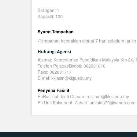
Bilangan: 1
Kapasiti: 100
Syarat Tempahan
-Tempahan hendaklah dibuat 7 hari sebelum tarik
Hubungi Agensi
Alamat: Kementerian Pendidikan Malaysia Km 24,
Telefon Pejabat/Bimbit: 062631616
Faks: 062631717
E-mel: kkjasin@kkjs.edu.my
Penyelia Fasiliti
PnRoslinah binti Osman roslinah@kkjs.edu.my
Pn Umi Kalsum bt. Zahari umiaida79@yahoo.com