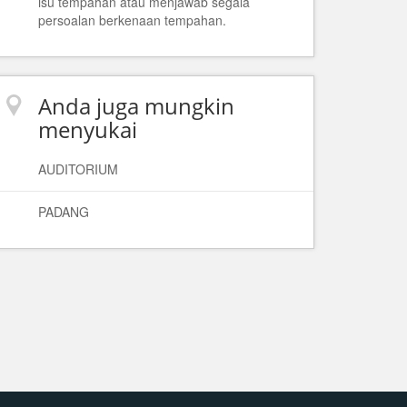
isu tempahan atau menjawab segala
persoalan berkenaan tempahan.
Anda juga mungkin
menyukai
AUDITORIUM
PADANG