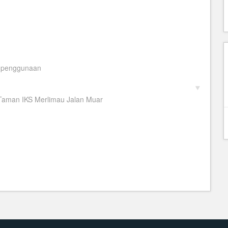
h penggunaan
 Taman IKS Merlimau Jalan Muar