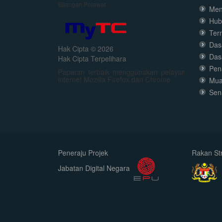
Bilangan Pelawat
Men
Hub
Ter
Dasa
Hak Cipta © 2026
Das
Hak Cipta Terpelihara
Pen
Paparan terbaik menggunakan pelayar
internet Mozilla Firefox dan Chrome
Mua
Sen
Peneraju Projek
Rakan Str
Jabatan Digital Negara