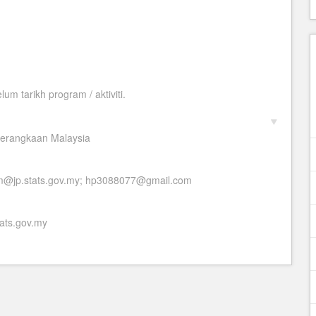
m tarikh program / aktiviti.
n perangkaan Malaysia
am@jp.stats.gov.my; hp3088077@gmail.com
ts.gov.my