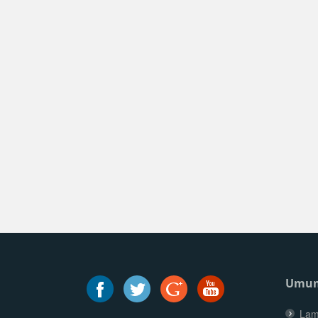
Umu
Lam