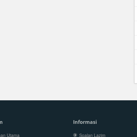
m
Informasi
an Utama
Soalan Lazim