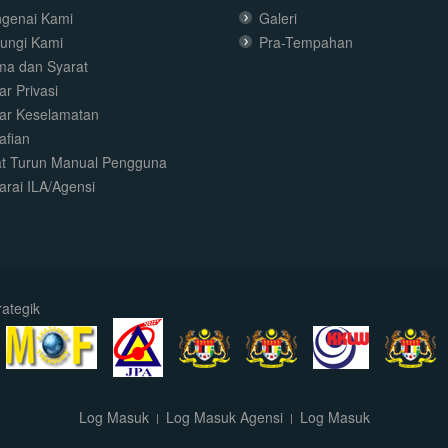
genai Kami
Galeri
ungi Kami
Pra-Tempahan
ma dan Syarat
r Privasi
ar Keselamatan
afian
t Turun Manual Pengguna
arai ILA/Agensi
ategik
Log Masuk
Log Masuk Agensi
Log Masuk