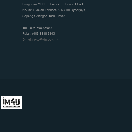
Bangunan MKN Embassy Techzone Blok B,
No. 3200 Jalan Teknorat 2 63000 Cyberjaya,
Sepang Selangor Darul Ehsan.
Tel: +603-8000 8000
Faks: +603-8888 3163
E-mel: mytc@jdn.gov.my