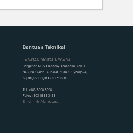
Bantuan Teknikal
JABATAN DIGITAL NEGARA
Bangunan MKN Embassy Techzone Blok B,
No. 3200 Jalan Teknorat 2 63000 Cyberjaya,
Sepang Selangor Darul Ehsan.
Tel: +603-8000 8000
Faks: +603-8888 3163
E-mel: mytc@jdn.gov.my