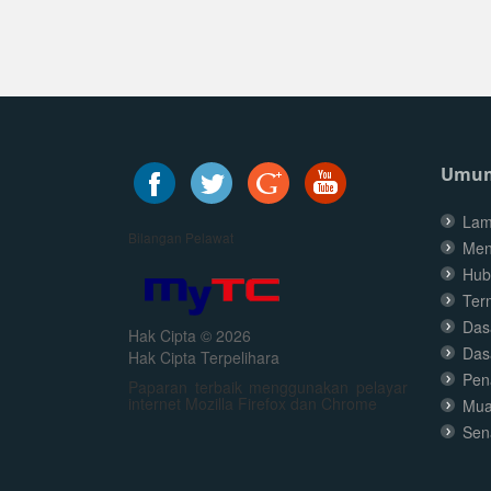
Umu
Lam
Bilangan Pelawat
Men
Hub
Ter
Dasa
Hak Cipta © 2026
Das
Hak Cipta Terpelihara
Pen
Paparan terbaik menggunakan pelayar
internet Mozilla Firefox dan Chrome
Mua
Sen