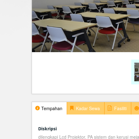
Tempahan
Kadar Sewa
Fasiliti
Diskripsi
dilengkapi Lcd Projektor, PA sistem dan kerusi mej