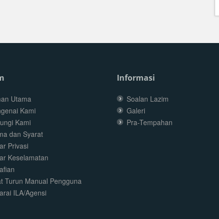
m
Informasi
an Utama
Soalan Lazim
genai Kami
Galeri
ungi Kami
Pra-Tempahan
ma dan Syarat
r Privasi
ar Keselamatan
afian
t Turun Manual Pengguna
arai ILA/Agensi