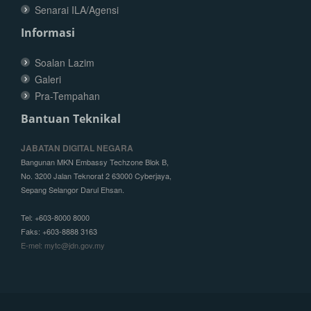
Senarai ILA/Agensi
Informasi
Soalan Lazim
Galeri
Pra-Tempahan
Bantuan Teknikal
JABATAN DIGITAL NEGARA
Bangunan MKN Embassy Techzone Blok B,
No. 3200 Jalan Teknorat 2 63000 Cyberjaya,
Sepang Selangor Darul Ehsan.
Tel: +603-8000 8000
Faks: +603-8888 3163
E-mel: mytc@jdn.gov.my