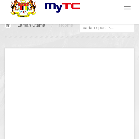
Laman Utama
/
Rooms