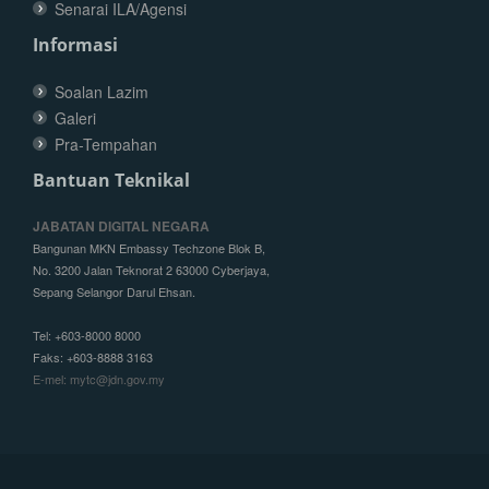
Senarai ILA/Agensi
Informasi
Soalan Lazim
Galeri
Pra-Tempahan
Bantuan Teknikal
JABATAN DIGITAL NEGARA
Bangunan MKN Embassy Techzone Blok B,
No. 3200 Jalan Teknorat 2 63000 Cyberjaya,
Sepang Selangor Darul Ehsan.
Tel: +603-8000 8000
Faks: +603-8888 3163
E-mel: mytc@jdn.gov.my