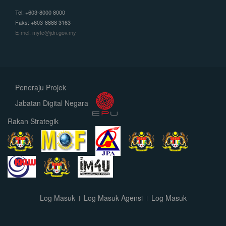
Tel: +603-8000 8000
Faks: +603-8888 3163
E-mel: mytc@jdn.gov.my
Peneraju Projek
Jabatan Digital Negara
Rakan Strategik
Log Masuk
Log Masuk Agensi
Log Masuk