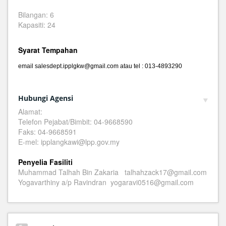
Bilangan: 6
Kapasiti: 24
Syarat Tempahan
email salesdept.ipplgkw@gmail.com atau tel : 013-4893290
Hubungi Agensi
Alamat:
Telefon Pejabat/Bimbit: 04-9668590
Faks: 04-9668591
E-mel: ipplangkawi@lpp.gov.my
Penyelia Fasiliti
Muhammad Talhah Bin Zakaria talhahzack17@gmail.com
Yogavarthiny a/p Ravindran yogaravi0516@gmail.com